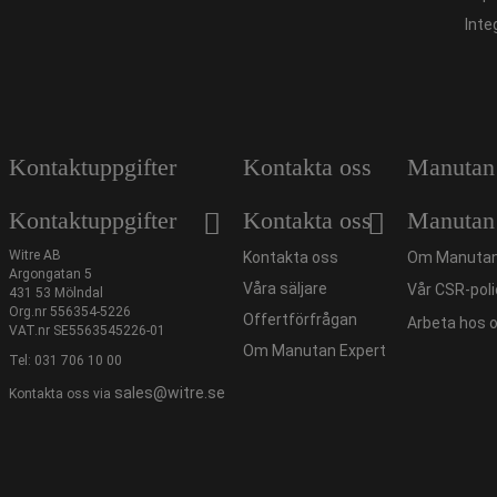
Inte
Kontaktuppgifter
Kontakta oss
Manutan
Kontaktuppgifter
Kontakta oss
Manutan
Witre AB
Kontakta oss
Om Manutan
Argongatan 5
Våra säljare
Vår CSR-poli
431 53 Mölndal
Org.nr 556354-5226
Offertförfrågan
Arbeta hos 
VAT.nr SE5563545226-01
Om Manutan Expert
Tel:
031 706 10 00
sales@witre.se
Kontakta oss via