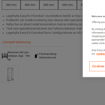
300 mm
400 mm
500 mm
600 mm
800 mm
Lagerhylla Easy-Fix Förzinkad: Grundsektion består av fyra stolpar, kopplingar, s
Welcome to
Problemfri och snabb montering utan skruvar eller specialverktyg.
Offering you
Hyllan har en ytterst stabil konstruktion med en ställning som kan belastas me
Tack vare specialkonstruktionen kan hyllorna belastas med 25 % mer än vanli
By clicking t
Lagerhylla Easy-Fix Förzinkad finns i konfigurationer av två olika höjder och fe
information 
shopping pre
appropriate/
Komplett beskrivning
cookie, click
And if you ch
Maximal vikt per
Ytbehandling :
our
cookie 
hyllplan (kg) : 150
Galvaniserad
kg
Cookies