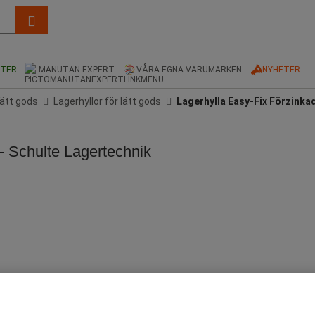
KTER
MANUTAN EXPERT
VÅRA EGNA VARUMÄRKEN
NYHETER
lätt gods
Lagerhyllor för lätt gods
Lagerhylla Easy-Fix Förzinka
- Schulte Lagertechnik