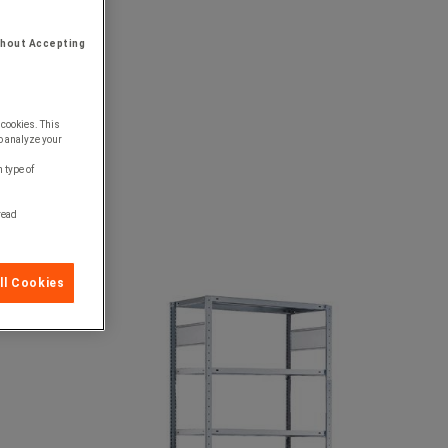
thout Accepting
 cookies. This
o analyze your
 type of
 read
ll Cookies