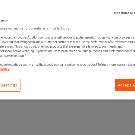
Continue wi
tolpfötter, ett krysstag och fem eller sex hyllor.
 Witre!
 a customized visit of our website is important to us!
d upp till hela 1800 kg.
ga hyllplan.
he "Accept all cookies" button, our platform will be able to exchange information with your browser via
m olika djup.
allows our marketing team and our internet partners to measure the performance of our website and t
ferences. This allows us to offer you products that are even more tailored to your needs and
personalised advertising. If you would like to learn more about the purposes and preferences for each
 on "cookie settings".
oose to continue your visit without cookies, you're welcome to do that too! To learn more, you can also
policy.
 Settings
Accept A