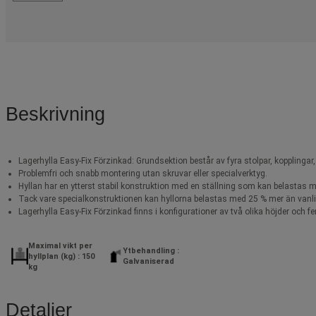
Beskrivning
Lagerhylla Easy-Fix Förzinkad: Grundsektion består av fyra stolpar, kopplingar, s
Problemfri och snabb montering utan skruvar eller specialverktyg.
Hyllan har en ytterst stabil konstruktion med en ställning som kan belastas me
Tack vare specialkonstruktionen kan hyllorna belastas med 25 % mer än vanli
Lagerhylla Easy-Fix Förzinkad finns i konfigurationer av två olika höjder och fe
Maximal vikt per
Ytbehandling :
hyllplan (kg) : 150
Galvaniserad
kg
Detaljer