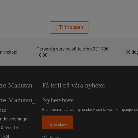
Till toppen
Personlig service på telefon 031 706
onlineköp!
60 dag
10 00
tre Manutan
Få koll på våra nyheter
tre Manutan
Nyhetsbrev
Prenumerera på vårt nyhetsbrev och få våra kampanjer och
oss
ndelslösningar
Till
nyhetsbrev
ö & Kvalitet
illkor
Vår blogg