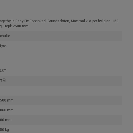
agerhylla Easy-Fix Förzinkad: Grundsektion, Maximal vikt per hyllplan: 150
g, Höjd: 2500 mm
chulte
tyck
FAST
STÅL
2500 mm
1060 mm
300 mm
50 kg