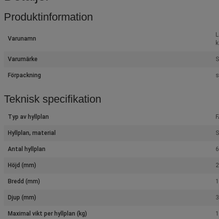
Produktinformation
L
Varunamn
k
Varumärke
S
Förpackning
s
Teknisk specifikation
Typ av hyllplan
Hyllplan, material
Antal hyllplan
6
Höjd (mm)
Bredd (mm)
Djup (mm)
Maximal vikt per hyllplan (kg)
1