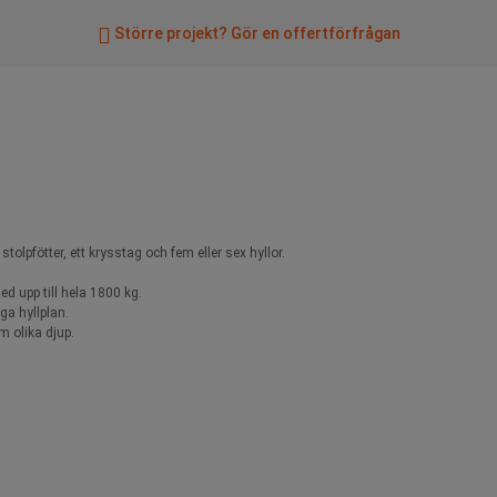
Större projekt? Gör en offertförfrågan
tolpfötter, ett krysstag och fem eller sex hyllor.
d upp till hela 1800 kg.
ga hyllplan.
m olika djup.