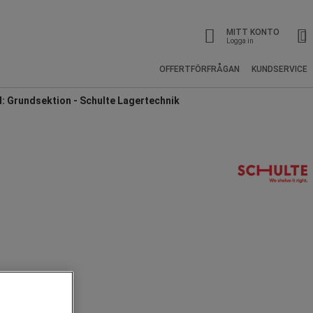
MITT KONTO
Logga in
OFFERTFÖRFRÅGAN
KUNDSERVICE
d: Grundsektion - Schulte Lagertechnik