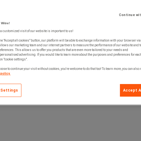
Continue wi
 Witre!
 a customized visit of our website is important to us!
he "Accept all cookies" button, our platform will be able to exchange information with your browser via
allows our marketing team and our internet partners to measure the performance of our website and t
ferences. This allows us to offer you products that are even more tailored to your needs and
personalised advertising. If you would like to learn more about the purposes and preferences for each
 on "cookie settings".
oose to continue your visit without cookies, you're welcome to do that too! To learn more, you can also
policy.
 Settings
Accept A