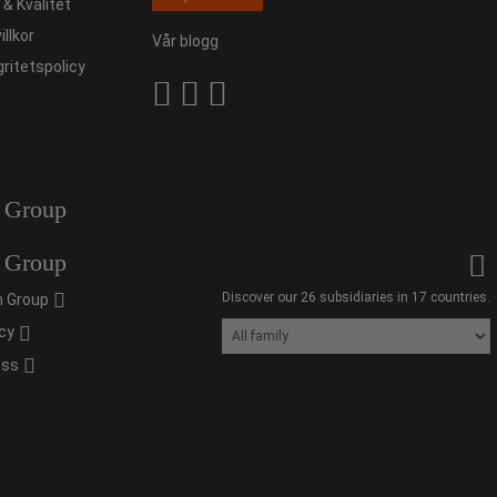
ö & Kvalitet
illkor
Vår blogg
gritetspolicy
 Group
 Group
Discover our 26 subsidiaries in 17 countries.
 Group
cy
oss