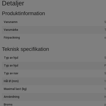
Detaljer
Produktinformation
Varunamn
S
Varumärke
T
Förpackning
s
Teknisk specifikation
Typ av hjul
S
Typ av hjul
P
Typ av nav
S
Hål Ø (mm)
Maximal last (kg)
1
Användning
I
Broms
j