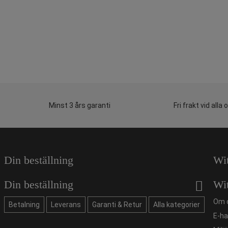
Minst 3 års garanti
Fri frakt vid alla 
Din beställning
Wi
Din beställning
Wi
Om 
Betalning
Leverans
Garanti & Retur
Alla kategorier
E-ha