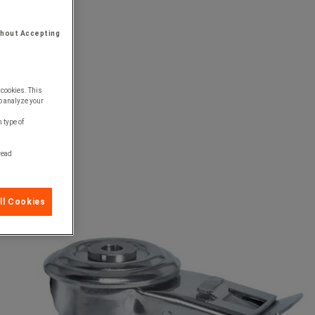
thout Accepting
 cookies. This
o analyze your
 type of
 read
ll Cookies