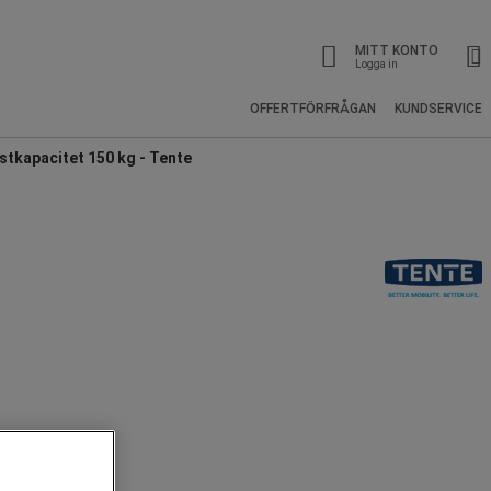
MITT KONTO
Logga in
OFFERTFÖRFRÅGAN
KUNDSERVICE
stkapacitet 150 kg - Tente