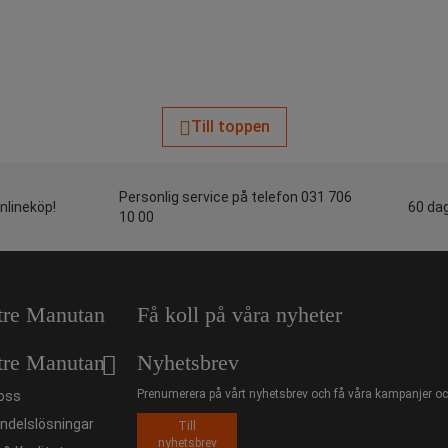
Till toppen
Personlig service på telefon 031 706
onlineköp!
60 dag
10 00
tre Manutan
Få koll på våra nyheter
tre Manutan
Nyhetsbrev
Prenumerera på vårt nyhetsbrev och få våra kampanjer och
oss
ndelslösningar
Till
nyhetsbrev