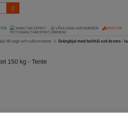
KTER
MANUTAN EXPERT
VÅRA EGNA VARUMÄRKEN
NYHETER
Hjul till vagn och rullcontainer
Svänghjul med bulthål och broms - la
et 150 kg - Tente