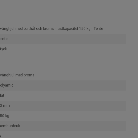
vänghjul med bulthål och broms - lastkapacitet 150 kg - Tente
ente
tyck
vänghjul med broms
olyamid
lät
13 mm
50 kg
nomhusbruk
a