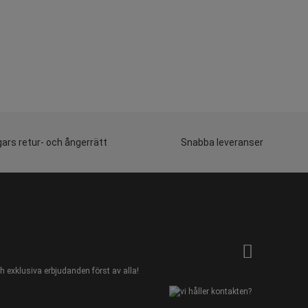
ars retur- och ångerrätt
Snabba leveranser
 exklusiva erbjudanden först av alla!