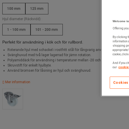
100 mm
125 mm
Hjul diameter (Räckvidd) :
Welcome to
Offering you
1 - 100 mm
101 - 200 mm
By clicking t
Perfekt för användning i kök och för rullbord.
information 
shopping pre
Roterande hjul med schackel i rostfritt stål för långvarig användning.
appropriate/
cookie, click
Svänghuvud med två lager lagerrad för jämn rotation.
Polyamiddäck för användning i temperaturer mellan -20 och +80 °C.
And if you ch
Skruvstift för enkelt hjulbyte.
our
cookie 
Använd bromsen för låsning av hjul och svänghuvud.
Mer information
Cookies