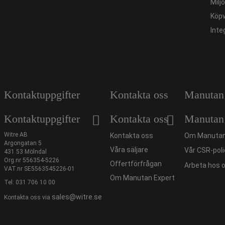
Milj
Köpv
Inte
Kontaktuppgifter
Kontakta oss
Manutan
Kontaktuppgifter
Kontakta oss
Manutan
Witre AB
Kontakta oss
Om Manutan
Argongatan 5
Våra säljare
Vår CSR-poli
431 53 Mölndal
Org.nr 556354-5226
Offertförfrågan
Arbeta hos 
VAT.nr SE5563545226-01
Om Manutan Expert
Tel:
031 706 10 00
sales@witre.se
Kontakta oss via