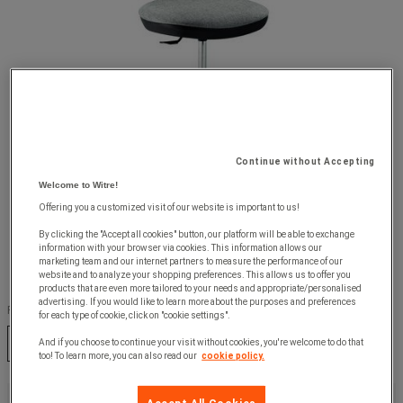
Continue without Accepting
Welcome to Witre!
Offering you a customized visit of our website is important to us!
By clicking the "Accept all cookies" button, our platform will be able to exchange
information with your browser via cookies. This information allows our
marketing team and our internet partners to measure the performance of our
website and to analyze your shopping preferences. This allows us to offer you
products that are even more tailored to your needs and appropriate/personalised
advertising. If you would like to learn more about the purposes and preferences
Färg :
for each type of cookie, click on "cookie settings".
Blå
Grå
And if you choose to continue your visit without cookies, you're welcome to do that
too! To learn more, you can also read our
cookie policy.
1 335,00 kr
exkl. moms