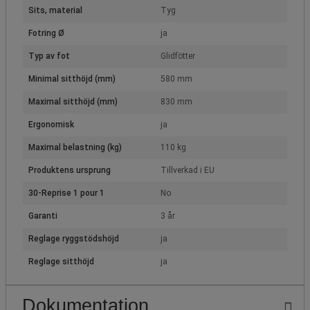
Sits, material
Tyg
Fotring Ø
ja
Typ av fot
Glidfötter
Minimal sitthöjd (mm)
580 mm
Maximal sitthöjd (mm)
830 mm
Ergonomisk
ja
Maximal belastning (kg)
110 kg
Produktens ursprung
Tillverkad i EU
30-Reprise 1 pour 1
No
Garanti
3 år
Reglage ryggstödshöjd
ja
Reglage sitthöjd
ja
Dokumentation