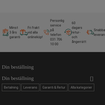
Personlig
60
service
Minst
Fri frakt
dagars
på
Snabb
3 års
vid alla
retur-
telefon
leveran
garanti
onlineköp!
och
031 706
ångerrätt
10 00
Din beställning
Din beställning
Betalning
Leverans
Garanti & Retur
Alla kategorier