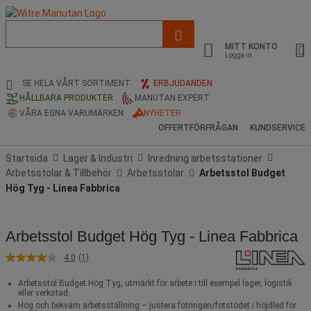
Lista
med
MITT KONTO
föreslagen
Logga in
webbsida
och
SE HELA VÅRT SORTIMENT
ERBJUDANDEN
sökhistorik
HÅLLBARA PRODUKTER
MANUTAN EXPERT
VÅRA EGNA VARUMÄRKEN
NYHETER
OFFERTFÖRFRÅGAN
KUNDSERVICE
Startsida
Lager & Industri
Inredning arbetsstationer
Arbetsstolar & Tillbehör
Arbetsstolar
Arbetsstol Budget
Hög Tyg - Linea Fabbrica
Arbetsstol Budget Hög Tyg - Linea Fabbrica
4.0
(1)
4.0
av
5
Arbetsstol Budget Hög Tyg, utmärkt för arbete i till exempel lager, logistik
eller verkstad.
stjärnor,
genomsnittligt
Hög och bekväm arbetsställning – justera fotringen/fotstödet i höjdled för