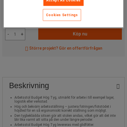
Accept All Cookies
1 668,75 kr
inkl. moms
styck
Cookies Settings
Artikelnr: :
Välj variant
Köp nu
-
+
Större projekt? Gör en offertförfrågan
Beskrivning
Arbetsstol Budget Hög Tyg, utmärkt för arbete i till exempel lager,
logistik eller verkstad.
Hög och bekväm arbetsställning – justera fotringen/fotstödet i
höjdled för en så ergonomiskt korrekt ställning som möjligt.
Den tygbeklädda sitsen gör att stolen andas, vilket gör att det inte
blir lika varmt att sitta på den under längre perioder.
Arbetsstol Budget Hög Tyg levereras med glidfötter.