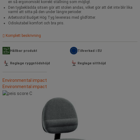
en så ergonomiskt korrekt ställning som möjligt.
betyg.
Read
Den tygbeklädda sitsen gör att stolen andas, vilket gör att det inte blir lika
varmt att sitta på den under längre perioder.
a
Review.
Arbetsstol Budget Hög Tyg levereras med glidfötter.
Länk
Odiskutabel komfort och bra pris.
till
samma
Komplett beskrivning
sida.
Hållbar produkt
Tillverkad i EU
Reglage ryggstödshöjd
Reglage sitthöjd
Environmental impact
Environmental impact