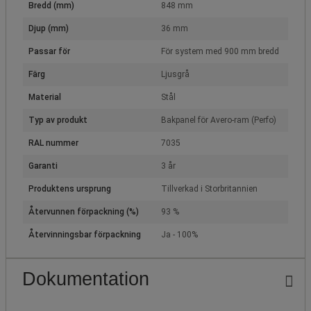
Bredd (mm)
848 mm
Djup (mm)
36 mm
Passar för
För system med 900 mm bredd
Färg
Ljusgrå
Material
Stål
Typ av produkt
Bakpanel för Avero-ram (Perfo)
RAL nummer
7035
Garanti
3 år
Produktens ursprung
Tillverkad i Storbritannien
Återvunnen förpackning (%)
93 %
Återvinningsbar förpackning
Ja - 100%
Dokumentation