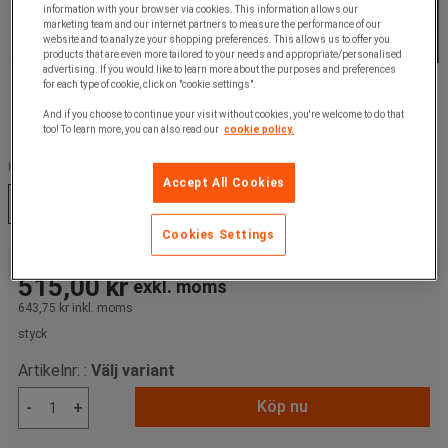
information with your browser via cookies. This information allows our
marketing team and our internet partners to measure the performance of our
website and to analyze your shopping preferences. This allows us to offer you
products that are even more tailored to your needs and appropriate/personalised
advertising. If you would like to learn more about the purposes and preferences
for each type of cookie, click on "cookie settings".
And if you choose to continue your visit without cookies, you're welcome to do that
too! To learn more, you can also read our
cookie policy.
Höjd (mm) :
Accept All Cookies
240 mm
480 mm
Cookies Settings
Från
515,00 kr
exkl. moms
643,75 kr
inkl. moms
styck
Artikelnr: :
Välj variant
Köp nu
-
+