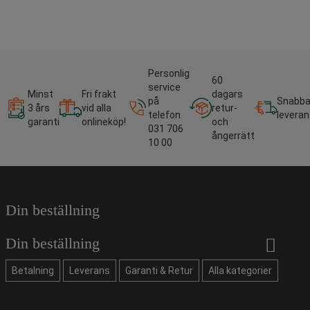
Personlig
60
service
Minst
Fri frakt
dagars
på
Snabb
3 års
vid alla
retur-
telefon
leveran
garanti
onlineköp!
och
031 706
ångerrätt
10 00
Din beställning
Din beställning
Betalning
Leverans
Garanti & Retur
Alla kategorier