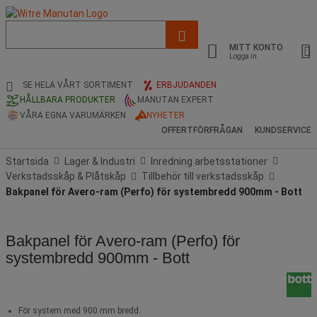
Lista
med
MITT KONTO
föreslagen
Logga in
webbsida
och
SE HELA VÅRT SORTIMENT
ERBJUDANDEN
sökhistorik
HÅLLBARA PRODUKTER
MANUTAN EXPERT
VÅRA EGNA VARUMÄRKEN
NYHETER
OFFERTFÖRFRÅGAN
KUNDSERVICE
Startsida
Lager & Industri
Inredning arbetsstationer
Verkstadsskåp & Plåtskåp
Tillbehör till verkstadsskåp
Bakpanel för Avero-ram (Perfo) för systembredd 900mm - Bott
Bakpanel för Avero-ram (Perfo) för
systembredd 900mm - Bott
För system med 900 mm bredd.