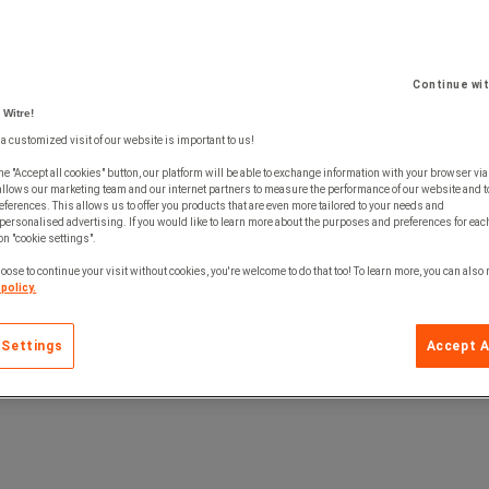
Continue wi
 Witre!
 a customized visit of our website is important to us!
he "Accept all cookies" button, our platform will be able to exchange information with your browser via
allows our marketing team and our internet partners to measure the performance of our website and t
ferences. This allows us to offer you products that are even more tailored to your needs and
personalised advertising. If you would like to learn more about the purposes and preferences for each
 on "cookie settings".
oose to continue your visit without cookies, you're welcome to do that too! To learn more, you can also
policy.
 Settings
Accept A