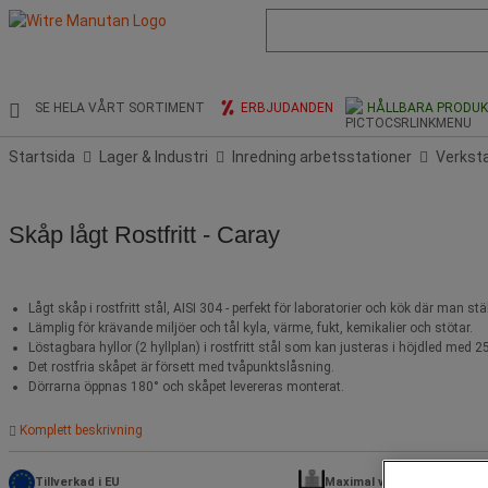
Lista
med
föreslagen
webbsida
och
SE HELA VÅRT SORTIMENT
ERBJUDANDEN
HÅLLBARA PRODU
sökhistorik
Startsida
Lager & Industri
Inredning arbetsstationer
Verkst
Skåp lågt Rostfritt - Caray
Lågt skåp i rostfritt stål, AISI 304 - perfekt för laboratorier och kök där man s
Lämplig för krävande miljöer och tål kyla, värme, fukt, kemikalier och stötar.
Löstagbara hyllor (2 hyllplan) i rostfritt stål som kan justeras i höjdled me
Det rostfria skåpet är försett med tvåpunktslåsning.
Dörrarna öppnas 180° och skåpet levereras monterat.
Komplett beskrivning
Tillverkad i EU
Maximal vikt per hyllplan (k