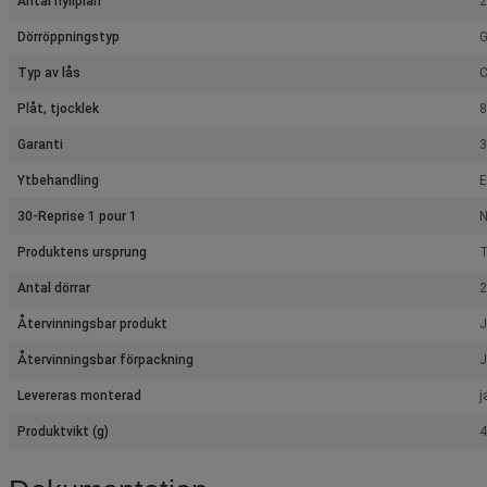
Antal hyllplan
2
Dörröppningstyp
G
Typ av lås
C
Plåt, tjocklek
8
Garanti
3
Ytbehandling
E
30-Reprise 1 pour 1
Produktens ursprung
T
Antal dörrar
2
Återvinningsbar produkt
J
Återvinningsbar förpackning
J
Levereras monterad
j
Produktvikt (g)
4