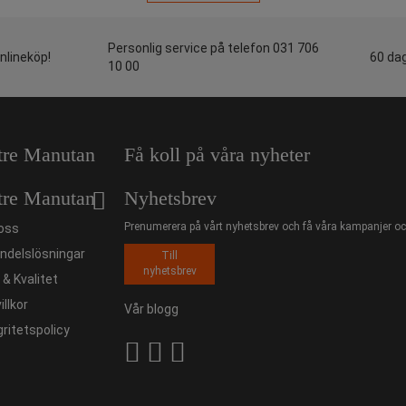
Personlig service på telefon 031 706
onlineköp!
60 dag
10 00
tre Manutan
Få koll på våra nyheter
tre Manutan
Nyhetsbrev
Prenumerera på vårt nyhetsbrev och få våra kampanjer och
oss
ndelslösningar
Till
nyhetsbrev
ö & Kvalitet
illkor
Vår blogg
gritetspolicy