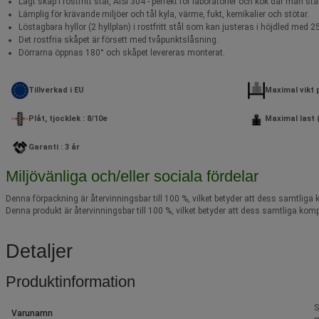
Lågt skåp i rostfritt stål, AISI 304 - perfekt för laboratorier och kök där man s
Lämplig för krävande miljöer och tål kyla, värme, fukt, kemikalier och stötar.
Löstagbara hyllor (2 hyllplan) i rostfritt stål som kan justeras i höjdled me
Det rostfria skåpet är försett med tvåpunktslåsning.
Dörrarna öppnas 180° och skåpet levereras monterat.
Tillverkad i EU
Maximal vikt p
Plåt, tjocklek : 8/10e
Maximal last (
Garanti : 3 år
Miljövänliga och/eller sociala fördelar
Denna förpackning är återvinningsbar till 100 %, vilket betyder att dess samtliga
Denna produkt är återvinningsbar till 100 %, vilket betyder att dess samtliga komp
Detaljer
Produktinformation
S
Varunamn