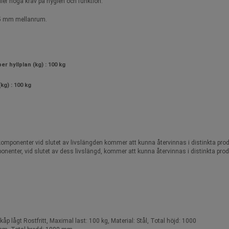
täller höga krav på hygien och funktion.
d 25 mm mellanrum.
er hyllplan (kg) : 100 kg
kg) : 100 kg
 komponenter vid slutet av livslängden kommer att kunna återvinnas i distinkta prod
onenter, vid slutet av dess livslängd, kommer att kunna återvinnas i distinkta prod
kåp lågt Rostfritt, Maximal last: 100 kg, Material: Stål, Total höjd: 1000