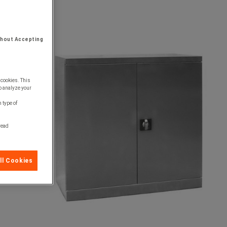
thout Accepting
 cookies. This
o analyze your
 type of
 read
ll Cookies