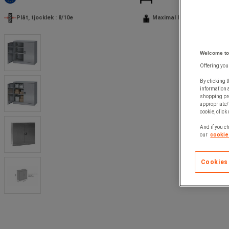
Plåt, tjocklek : 8/10e
Maximal last (kg) : 100 kg
Welcome to
Offering you
By clicking t
information 
shopping pre
appropriate/
cookie, click
And if you ch
our
cookie 
Cookies