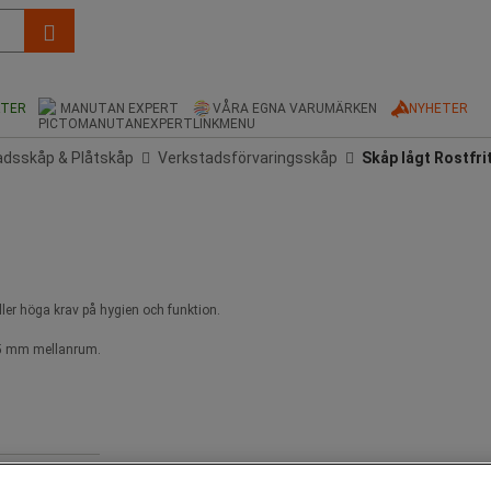
KTER
MANUTAN EXPERT
VÅRA EGNA VARUMÄRKEN
NYHETER
adsskåp & Plåtskåp
Verkstadsförvaringsskåp
Skåp lågt Rostfrit
täller höga krav på hygien och funktion.
d 25 mm mellanrum.
g) : 100 kg