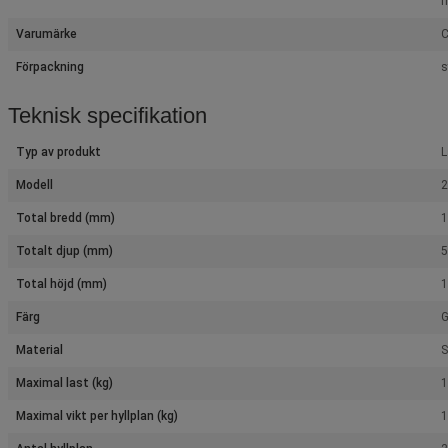
m
Varumärke
C
Förpackning
s
Teknisk specifikation
Typ av produkt
L
Modell
2
Total bredd (mm)
Totalt djup (mm)
Total höjd (mm)
Färg
G
Material
S
Maximal last (kg)
1
Maximal vikt per hyllplan (kg)
1