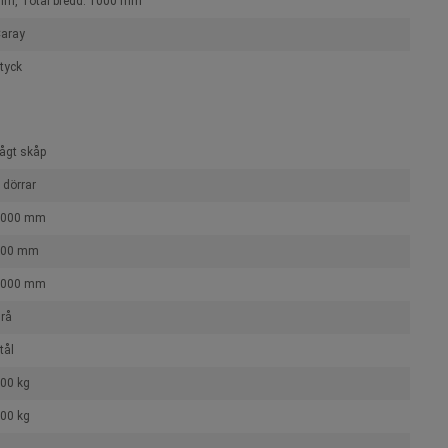
m, Total bredd: 1000 mm
aray
tyck
ågt skåp
 dörrar
1000 mm
500 mm
1000 mm
rå
tål
00 kg
00 kg