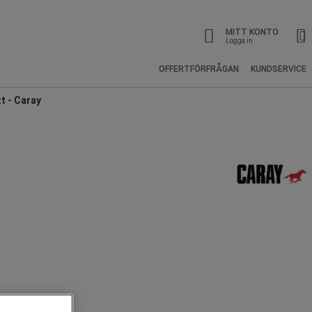
MITT KONTO
Logga in
OFFERTFÖRFRÅGAN
KUNDSERVICE
t - Caray