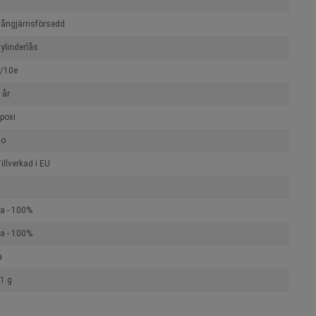
ångjärnsförsedd
ylinderlås
/10e
 år
poxi
No
illverkad i EU
a - 100%
a - 100%
a
1 g