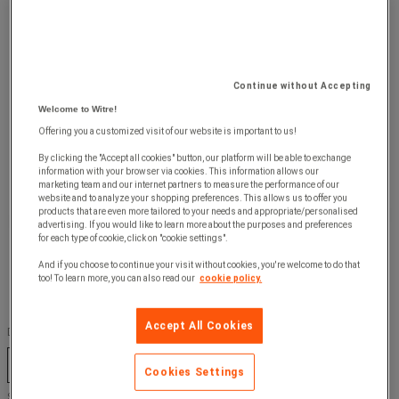
Continue without Accepting
Welcome to Witre!
Offering you a customized visit of our website is important to us!
By clicking the "Accept all cookies" button, our platform will be able to exchange
information with your browser via cookies. This information allows our
marketing team and our internet partners to measure the performance of our
website and to analyze your shopping preferences. This allows us to offer you
products that are even more tailored to your needs and appropriate/personalised
advertising. If you would like to learn more about the purposes and preferences
for each type of cookie, click on "cookie settings".
And if you choose to continue your visit without cookies, you're welcome to do that
too! To learn more, you can also read our
cookie policy.
Accept All Cookies
Dörr, färg :
Antracit
Blå
Ljusgrå
Röd
Cookies Settings
Stativ, färg :