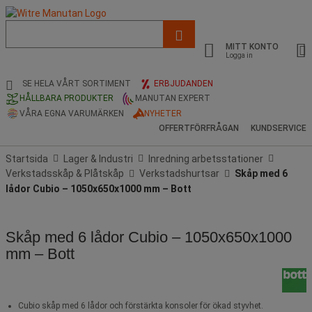
Lista
med
MITT KONTO
föreslagen
Logga in
webbsida
och
SE HELA VÅRT SORTIMENT
ERBJUDANDEN
sökhistorik
HÅLLBARA PRODUKTER
MANUTAN EXPERT
VÅRA EGNA VARUMÄRKEN
NYHETER
OFFERTFÖRFRÅGAN
KUNDSERVICE
Startsida
Lager & Industri
Inredning arbetsstationer
Verkstadsskåp & Plåtskåp
Verkstadshurtsar
Skåp med 6
lådor Cubio – 1050x650x1000 mm – Bott
Skåp med 6 lådor Cubio – 1050x650x1000
mm – Bott
Cubio skåp med 6 lådor och förstärkta konsoler för ökad styvhet.