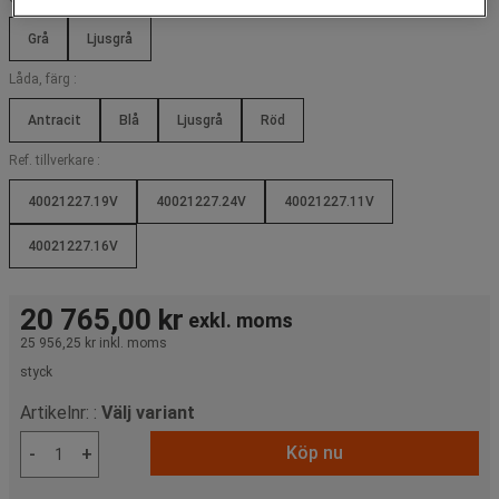
Grå
Ljusgrå
Låda, färg :
Antracit
Blå
Ljusgrå
Röd
Ref. tillverkare :
40021227.19V
40021227.24V
40021227.11V
40021227.16V
20 765,00 kr
exkl. moms
25 956,25 kr
inkl. moms
styck
Artikelnr: :
Välj variant
Köp nu
-
+