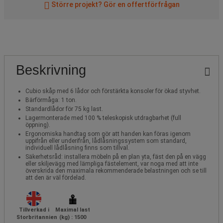
Större projekt? Gör en offertförfrågan
Beskrivning
Cubio skåp med 6 lådor och förstärkta konsoler för ökad styvhet.
Bärförmåga: 1 ton.
Standardlådor för 75 kg last.
Lagermonterade med 100 % teleskopisk utdragbarhet (full
öppning).
Ergonomiska handtag som gör att handen kan föras igenom
uppifrån eller underifrån, lådlåsningssystem som standard,
individuell lådlåsning finns som tillval.
Säkerhetsråd: installera möbeln på en plan yta, fäst den på en vägg
eller skiljevägg med lämpliga fästelement, var noga med att inte
överskrida den maximala rekommenderade belastningen och se till
att den är väl fördelad.
Tillverkad i
Maximal last
Storbritannien
(kg) : 1500