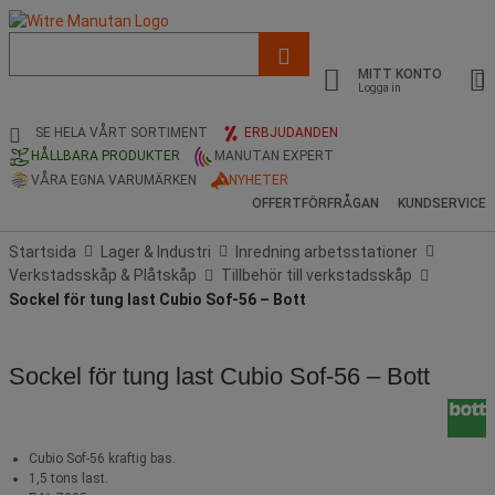
Lista
med
MITT KONTO
föreslagen
Logga in
webbsida
och
SE HELA VÅRT SORTIMENT
ERBJUDANDEN
sökhistorik
HÅLLBARA PRODUKTER
MANUTAN EXPERT
VÅRA EGNA VARUMÄRKEN
NYHETER
OFFERTFÖRFRÅGAN
KUNDSERVICE
Startsida
Lager & Industri
Inredning arbetsstationer
Verkstadsskåp & Plåtskåp
Tillbehör till verkstadsskåp
Sockel för tung last Cubio Sof-56 – Bott
Sockel för tung last Cubio Sof-56 – Bott
Cubio Sof-56 kraftig bas.
1,5 tons last.