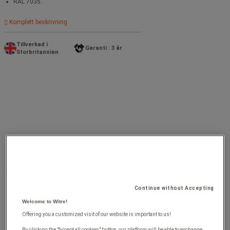
RAL 7035.
Komplett beskrivning
Tillverkad i
Garanti : 3 år
Storbritannien
Continue without Accepting
Welcome to Witre!
Offering you a customized visit of our website is important to us!
By clicking the "Accept all cookies" button, our platform will be able to exchange