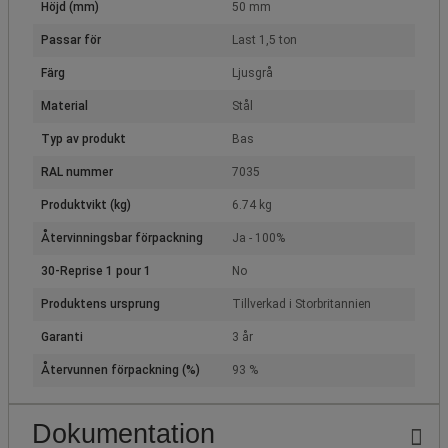
Höjd (mm)
50 mm
Passar för
Last 1,5 ton
Färg
Ljusgrå
Material
Stål
Typ av produkt
Bas
RAL nummer
7035
Produktvikt (kg)
6.74 kg
Återvinningsbar förpackning
Ja - 100%
30-Reprise 1 pour 1
No
Produktens ursprung
Tillverkad i Storbritannien
Garanti
3 år
Återvunnen förpackning (%)
93 %
Dokumentation