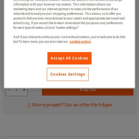
information with your browser via cookies. This information allows our
marketing team and our internet partners to measure the performance of our
website and to analyze your shopping preferences. This allows us to offer you
products that are even more tailored to your needs and appropriate/personalised
advertising. If you would like to learn more about the purposes and preferences
for each type of cookie, click on "cookie settings".
And if you choose to continue your visit without cookies, you're welcome to do that
too! To learn more, you can also read our
cookie policy.
1 100,00 kr
exkl. moms
Accept All Cookies
1 375,00 kr
inkl. moms
styck
Cookies Settings
Artikelnr:
A605957
Köp nu
-
+
Större projekt? Gör en offertförfrågan