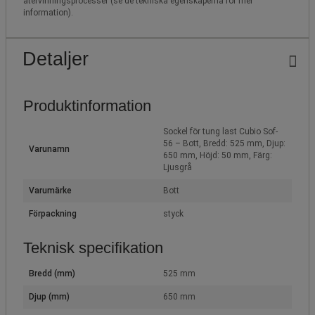
återvinningsprocesser (se de tekniska egenskaperna för mer
information).
Detaljer
Produktinformation
Sockel för tung last Cubio Sof-
56 – Bott, Bredd: 525 mm, Djup:
Varunamn
650 mm, Höjd: 50 mm, Färg:
Ljusgrå
Varumärke
Bott
Förpackning
styck
Teknisk specifikation
Bredd (mm)
525 mm
Djup (mm)
650 mm