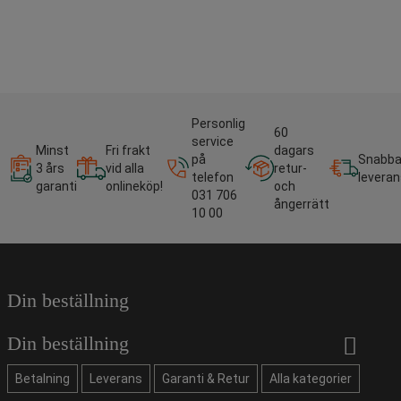
Personlig
60
service
Minst
Fri frakt
dagars
på
Snabb
3 års
vid alla
retur-
telefon
leveran
garanti
onlineköp!
och
031 706
ångerrätt
10 00
Din beställning
Din beställning
Betalning
Leverans
Garanti & Retur
Alla kategorier