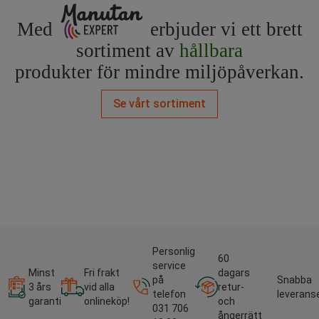
Med
erbjuder vi ett brett
sortiment av
hållbara
produkter för mindre miljöpåverkan.
Se vårt sortiment
Personlig
60
service
Minst
Fri frakt
dagars
på
Snabba
3 års
vid alla
retur-
telefon
leverans
garanti
onlineköp!
och
031 706
ångerrätt