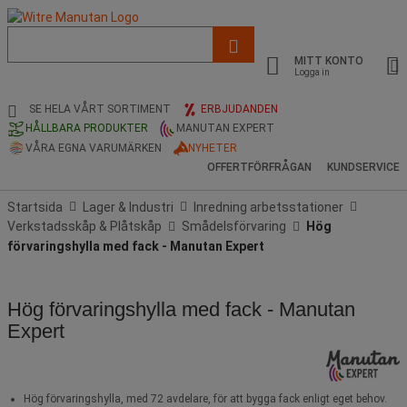
Lista
med
MITT KONTO
föreslagen
Logga in
webbsida
och
SE HELA VÅRT SORTIMENT
ERBJUDANDEN
sökhistorik
HÅLLBARA PRODUKTER
MANUTAN EXPERT
VÅRA EGNA VARUMÄRKEN
NYHETER
OFFERTFÖRFRÅGAN
KUNDSERVICE
Startsida
Lager & Industri
Inredning arbetsstationer
Verkstadsskåp & Plåtskåp
Smådelsförvaring
Hög
förvaringshylla med fack - Manutan Expert
Hög förvaringshylla med fack - Manutan
Expert
Hög förvaringshylla, med 72 avdelare, för att bygga fack enligt eget behov.