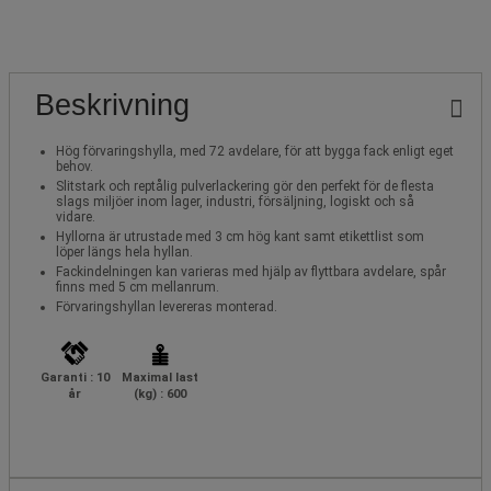
Beskrivning
Hög förvaringshylla, med 72 avdelare, för att bygga fack enligt eget
behov.
Slitstark och reptålig pulverlackering gör den perfekt för de flesta
slags miljöer inom lager, industri, försäljning, logiskt och så
vidare.
Hyllorna är utrustade med 3 cm hög kant samt etikettlist som
löper längs hela hyllan.
Fackindelningen kan varieras med hjälp av flyttbara avdelare, spår
finns med 5 cm mellanrum.
Förvaringshyllan levereras monterad.
Garanti : 10
Maximal last
år
(kg) : 600