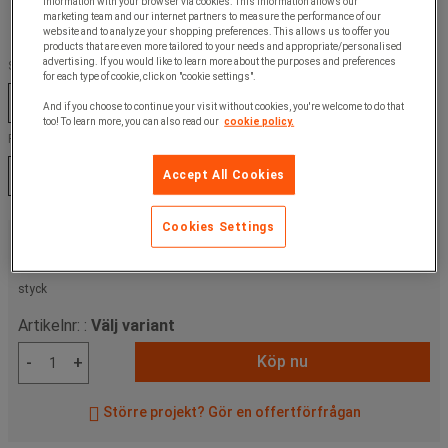
information with your browser via cookies. This information allows our
marketing team and our internet partners to measure the performance of our
website and to analyze your shopping preferences. This allows us to offer you
products that are even more tailored to your needs and appropriate/personalised
advertising. If you would like to learn more about the purposes and preferences
Stativ, färg :
for each type of cookie, click on "cookie settings".
Blå
Grå
Ljusgrå
And if you choose to continue your visit without cookies, you're welcome to do that
too! To learn more, you can also read our
cookie policy.
RAL nummer :
Accept All Cookies
5009
7035
7042
Cookies Settings
3 865,00 kr
exkl. moms
4 831,25 kr
inkl. moms
styck
Artikelnr: :
Välj variant
Köp nu
-
+
Större projekt? Gör en offertförfrågan