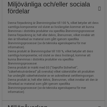
Miljövänliga och/eller sociala
fördelar
Denna förpackning är återvinningsbar till 100 %, vilket betyder att dess
samtliga komponenter vid slutet av livslängden kommer att kunna
återvinnas i distinkta produkter via specifika återvinningsprocesser.
Denna förpackning är, helt eller delvis, återvunnen, vilket innebär att
den är tillverkad av material som gått igenom specifika
återvinningsprocesser (se de tekniska egenskaperna för mer
information).
Denna produkt är återvinningsbar till 100 %, vilket betyder att dess
samtliga komponenter, vid slutet av dess livslängd, kommer att
kunna återvinnas i distinkta produkter via specifika
återvinningsprocesser.
Denna produkt är märkt med GS (“Geprüfte Sicherheit“,
”säkerhetsutvärderad” på svenska) vilket säkerställer att produkten
har undergått säkerhetstester av en ackrediterat certifieringsorgan.
Denna produkt är, helt eller delvis, återvunnen, vilket innebär att den är
tillverkad av material som gått igenom specifika
återvinningsprocesser (se de tekniska egenskaperna för mer
information).