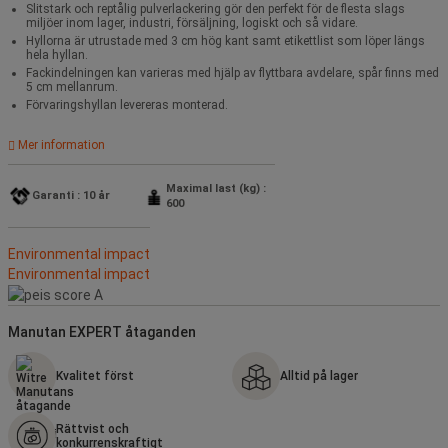
Slitstark och reptålig pulverlackering gör den perfekt för de flesta slags
miljöer inom lager, industri, försäljning, logiskt och så vidare.
Hyllorna är utrustade med 3 cm hög kant samt etikettlist som löper längs
hela hyllan.
Fackindelningen kan varieras med hjälp av flyttbara avdelare, spår finns med
5 cm mellanrum.
Förvaringshyllan levereras monterad.
Mer information
Maximal last (kg) :
Garanti : 10 år
600
Environmental impact
Environmental impact
Manutan EXPERT åtaganden
Kvalitet först
Alltid på lager
Rättvist och
konkurrenskraftigt